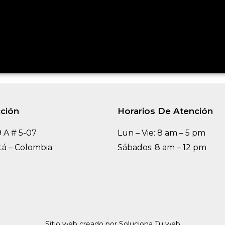
cción
Horarios De Atención
9 A # 5-07
Lun – Vie: 8 am – 5 pm
á – Colombia
Sábados: 8 am – 12 pm
Sitio web creado por Soluciona Tu web