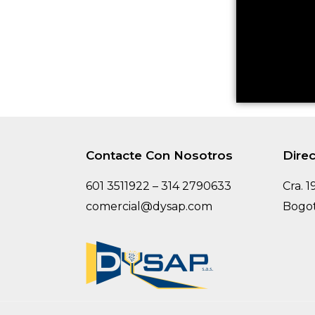
Contacte Con Nosotros
Dire
601 3511922 – 314 2790633
Cra. 1
comercial@dysap.com
Bogot